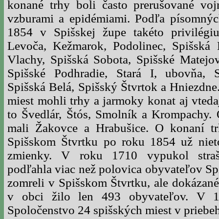
konané trhy boli často prerušované vo
vzburami a epidémiami. Podľa písomnýc
1854 v Spišskej župe takéto privilégi
Levoča, Kežmarok, Podolinec, Spišská 
Vlachy, Spišská Sobota, Spišské Matejov
Spišské Podhradie, Stará I, ubovňa, S
Spišská Belá, Spišský Štvrtok a Hniezdn
miest mohli trhy a jarmoky konat aj vteda
to Švedlár, Štós, Smolník a Krompachy. 
mali Žakovce a Hrabušice. O konaní t
Spišskom Štvrtku po roku 1854 už niet
zmienky. V roku 1710 vypukol stra
podľahla viac než polovica obyvateľov Spi
zomreli v Spišskom Štvrtku, ale dokázané
v obci žilo len 493 obyvateľov. V 1
Spoločenstvo 24 spišských miest v priebe