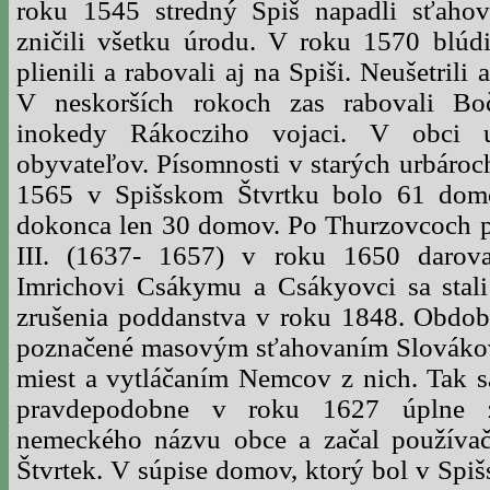
roku 1545 stredný Spiš napadli sťahov
zničili všetku úrodu. V roku 1570 blúdi
plienili a rabovali aj na Spiši. Neušetrili
V neskorších rokoch zas rabovali Bo
inokedy Rákocziho vojaci. V obci
obyvateľov. Písomnosti v starých urbároch
1565 v Spišskom Štvrtku bolo 61 dom
dokonca len 30 domov. Po Thurzovcoch 
III. (1637- 1657) v roku 1650 darova
Imrichovi Csákymu a Csákyovci sa stal
zrušenia poddanstva v roku 1848. Obdob
poznačené masovým sťahovaním Slovákov
miest a vytláčaním Nemcov z nich. Tak s
pravdepodobne v roku 1627 úplne 
nemeckého názvu obce a začal používač
Štvrtek. V súpise domov, ktorý bol v Spiš