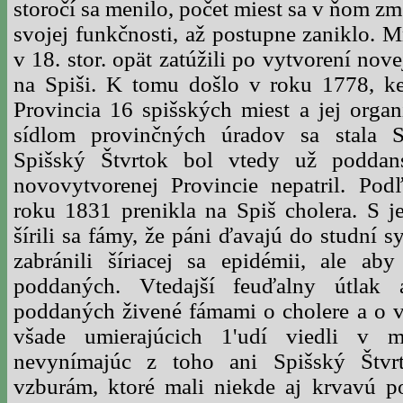
storočí sa menilo, počet miest sa v ňom zm
svojej funkčnosti, až postupne zaniklo. 
v 18. stor. opät zatúžili po vytvorení nov
na Spiši. K tomu došlo v roku 1778, k
Provincia 16 spišských miest a jej orga
sídlom provinčných úradov sa stala 
Spišský Štvrtok bol vtedy už podda
novovytvorenej Provincie nepatril. Po
roku 1831 prenikla na Spiš cholera. S j
šírili sa fámy, že páni ďavajú do studní 
zabránili šíriacej sa epidémii, ale aby
poddaných. Vtedajší feuďalny útlak 
poddaných živené fámami o cholere a o 
všade umierajúcich 1'udí viedli v m
nevynímajúc z toho ani Spišský Štvr
vzburám, ktoré mali niekde aj krvavú p