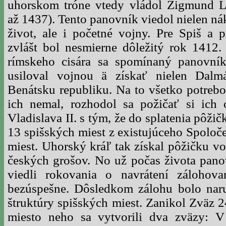
uhorskom tróne vtedy vládol Žigmund 
až 1437). Tento panovník viedol nielen n
život, ale i početné vojny. Pre Spiš a 
zvlášt bol nesmierne dôležitý rok 1412.
rímskeho cisára sa spomínaný panovní
usiloval vojnou ä získať nielen Dalm
Benátsku republiku. Na to všetko potreb
ich nemal, rozhodol sa požičať si ich
Vladislava II. s tým, že do splatenia pôž
13 spišských miest z existujúceho Spoloč
miest. Uhorský kráľ tak získal pôžičku vo
českých grošov. No už počas života pan
viedli rokovania o navrátení zálohova
bezúspešne. Dôsledkom zálohu bolo naru
štruktúry spišských miest. Zanikol Zväz 2
miesto neho sa vytvorili dva zväzy: 