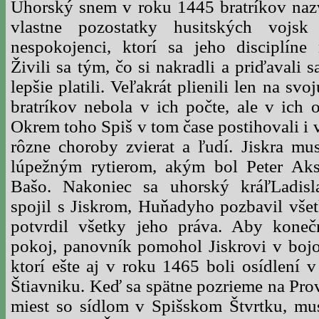
Uhorský snem v roku 1445 bratríkov nazv
vlastne pozostatky husitských vojsk
nespokojenci, ktorí sa jeho disciplíne 
Živili sa tým, čo si nakradli a priďavali s
lepšie platili. Veľakrát plienili len na svo
bratríkov nebola v ich počte, ale v ich o
Okrem toho Spiš v tom čase postihovali i 
rôzne choroby zvierat a ľudí. Jiskra mus
lúpežným rytierom, akým bol Peter Aks
Bašo. Nakoniec sa uhorský kráľLadis
spojil s Jiskrom, Huňadyho pozbavil všet
potvrdil všetky jeho práva. Aby koneč
pokoj, panovník pomohol Jiskrovi v bojo
ktorí ešte aj v roku 1465 boli osídlení
Štiavniku. Keď sa spätne pozrieme na Prov
miest so sídlom v Spišskom Štvrtku, mus