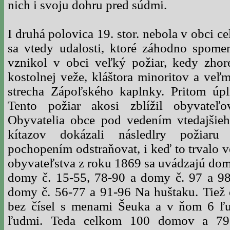
nich i svoju dohru pred súdmi.
I druhá polovica 19. stor. nebola v obci c
sa vtedy udalosti, ktoré záhodno spome
vznikol v obci veľký požiar, kedy zhore
kostolnej veže, kláštora minoritov a veľ
strecha Zápoľského kaplnky. Pritom úpl
Tento požiar akosi zblížil obyvateľ
Obyvatelia obce pod vedením vtedajšieho
kítazov dokázali následlry požiar
pochopením odstraňovat, i keď to trvalo v
obyvateľstva z roku 1869 sa uvádzajú dom
domy č. 15-55, 78-90 a domy č. 97 a 98 
domy č. 56-77 a 91-96 Na huštaku. Tie
bez čísel s menami Šeuka a v ňom 6 ľu
ľudmi. Teda celkom 100 domov a 79