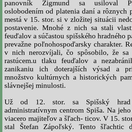
panovník Žigmund sa usiloval Pr
oslobodením od platenia daní a rôznych po
mestá v 15. stor. si v zložitej situácii ne
postavenie. Mnohé z nich sa stali vlast
feuďalov a súčastou spišského hradného pa
prevažne poľnohospoďarsky charakter. R
v nich nerozvíjali, čo spôsobilo, že sa
rastúcem.u tlaku feuďalov a nezabráni
zanikaniu ich doterajších výsad a pri
množstvo kultúrnych a historických pam
slávnejšej minulosti.
Už od 12. stor. sa Spišský hrad 
administratívnym centrom Spiša. Na jeho 
viacero majiteľov a šľach- ticov. V 15. sto
stal Štefan Zápoľský. Tento šľachtic 