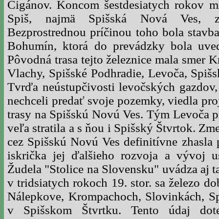
Cigánov. Koncom šestdesiatych rokov mi
Spiš, najmä Spišská Nová Ves, zn
Bezprostrednou príčinou toho bola stavba
Bohumín, ktorá do prevádzky bola uve
Pôvodná trasa tejto železnice mala smer 
Vlachy, Spišské Podhradie, Levoča, Spišs
Tvrďa neústupčivosti levočských gazdov, 
nechceli predať svoje pozemky, viedla pr
trasy na Spišskú Novú Ves. Tým Levoča pr
veľa stratila a s ňou i Spišský Štvrtok. Zm
cez Spišskú Novú Ves definitívne zhasla 
iskrička jej ďalšieho rozvoja a vývoj u
Žudela "Stolice na Slovensku" uvádza aj t
v tridsiatych rokoch 19. stor. sa železo 
Nálepkove, Krompachoch, Slovinkách, Sp
v Spišskom Štvrtku. Tento údaj dot