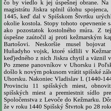
čo by viedlo k jej úspešnej obrane. Na
magistrátu Jiskra splnil úlohu spojenca
1445, keď dal v Spišskom Štvrtku urýchl
okolie kostola. Stopy tohoto opevnenie 
ako pozostatok kostolného múra. Z tej
úspešne zaútočil aj proti kežmarským ka
Bartošovi. Neskoršie musel bojovat 
Huňadyho vojsk, ktoré sídlili v Kežma
keďjedného z nich Jiskra chytil a väznil 
Po zmene panovníkov v Uhorsku i Poľsk
došlo k novým pokusom vrátit spišské zá
Uhorsku. Nakoniec Vladislav I. (1440-1444
Provinciu 11 spišských miest, obnovi
spišských miest a premiestnit sídlo pr
Spoločenstva z Levoče do Kežmarku. Dô
že v roku 1440 Spišský Štvrtok po 28 roko