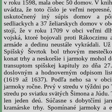
v roku 1598, mala obec 50 domov. V knih
uvádza, že toto číslo je veľmi nepresné
uskutočnený iný súpis domov a pô
sedliackych a 37 želiarskych domov v ob
stojí, že v roku 1709 v obci veľmi dlho
vojská, ktoré bojovali proti Rákoczimu 
armáde a dedinu neustále vykrádali. Už
Spišský Štvrtok bol trhovým mestečk
konat trhy a neskoršie i jarmoky mohol 
transuptom spišskej kapituly zo dňa 27.
doslovným a hodnoverným odpisom listi
(1619 až 1637). Podľa neho sa v obc
jarmoky ročne. Prvý v stredu v týždni po 
stredu po sviatku svätých Šimona a Júdu. 
len jeden deú. Súčasne s dobytčími ja
kramárske trhy. Spomínané jarmoky a e