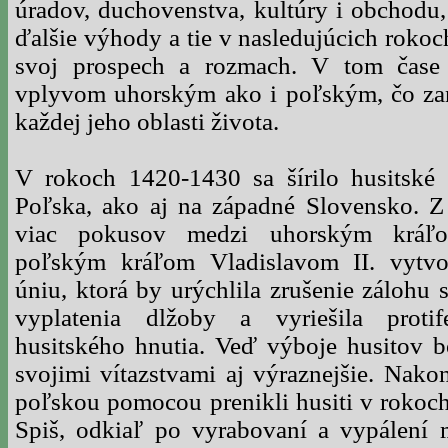
úradov, duchovenstva, kultúry i obchodu
ďalšie výhody a tie v nasledujúcich rokoc
svoj prospech a rozmach. V tom čase
vplyvom uhorským ako i poľským, čo za
každej jeho oblasti života.
V rokoch 1420-1430 sa šírilo husitské
Poľska, ako aj na západné Slovensko. 
viac pokusov medzi uhorským krá
poľským kráľom Vladislavom II. vytvo
úniu, ktorá by urýchlila zrušenie zálohu 
vyplatenia dlžoby a vyriešila protif
husitského hnutia. Veď výboje husitov bol
svojimi vítazstvami aj výraznejšie. Nako
poľskou pomocou prenikli husiti v rokoc
Spiš, odkiaľ po vyrabovaní a vypálení 