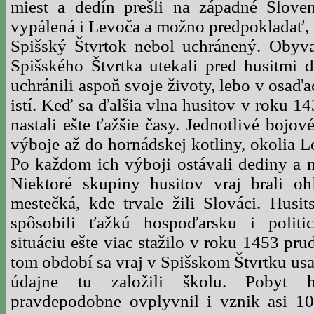
miest a dedín prešli na západné Slove
vypálená i Levoča a možno predpokladať, 
Spišský Štvrtok nebol uchránený. Obyva
Spišského Štvrtka utekali pred husitmi 
uchránili aspoň svoje životy, lebo v osaďa
istí. Keď sa ďalšia vlna husitov v roku 14
nastali ešte ťažšie časy. Jednotlivé bojo
výboje až do hornádskej kotliny, okolia L
Po každom ich výboji ostávali dediny a 
Niektoré skupiny husitov vraj brali o
mestečká, kde trvale žili Slováci. Husi
spôsobili ťažkú hospoďarsku i politic
situáciu ešte viac stažilo v roku 1453 pr
tom období sa vraj v Spišskom Štvrtku usadi
údajne tu založili školu. Pobyt 
pravdepodobne ovplyvnil i vznik asi 10