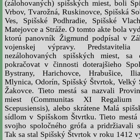
(zálohovaných) spišských miest, boli Sp
Vrbov, Tvarožná, Ruskinovce, Spišská So
Ves, Spišské Podhradie, Spišské Vlach
Matejovce a Stráže. O tomto akte bola vyd
ktorú panovník Žigmund podpísal v Záh
vojenskej výpravy. Predstaviteli
nezálohovaných spišských miest, sa 
pokračovat v činnosti doterajšieho Spol
Bystrany, Harichovce, Hrabušice, Ili
Mlynica, Odorín, Spišský Štvrtok, Velký
Žakovce. Tieto mestá sa nazvali Provi
miest (Communitas XI Regalium C
Scepusiensis), alebo skrátene Malá spiš
sídlom v Spišskom Štvrtku. Tieto mestá s
svojho spoločného grófa a pridržiavali 
Tak sa stal Spišský Štvrtok v roku 1412