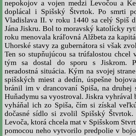
nepokojov a vojen medzi Levočou a Ke
doplácal i Spišský Štvrtok. Po smrti 
Vladislava II. v roku 1440 sa celý Spiš 
Jána Jiskru. Bol to moravský katolícky ryt
roku menovala kráľovná Alžbeta za kapitá
Uhorské stavy za gubernátora si však zvo
Ten so stupňujúcou sa trúfalostou chcel v
tým sa dostal do sporu s Jiskrom. P
neradostná situácia. Kým na svojej stran
spišských miest a dedín, úspešne bojova
bránil im v drancovaní Spiša, na druhej 
Huňadymu sa vyostroval. Jiskra vyhrával b
vyháňal ich zo Spiša, čím si získal veľk
dočasné sídlo si zvolil Spišský Štvrtok.
Levoča, ktorá chcela mat v Spišskom Stvrt
pomocou neho vytvorilo predpolie v bojo