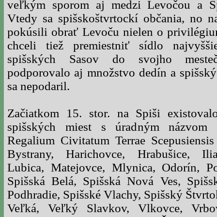
Začiatkom 15. stor. na Spiši existova
spišských miest s úradným názvom 
Regalium Civitatum Terrae Scepusiensis 
Bystrany, Harichovce, Hrabušice, Ili
Lubica, Matejovce, Mlynica, Odorín, P
Spišská Belá, Spišská Nová Ves, Spišs
Podhradie, Spišské Vlachy, Spišský Štvrto
Veľká, Veľký Slavkov, Vlkovce, Vrb