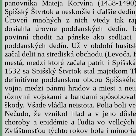
panovníka Mateja Korvína (1458-1490
Spišský Štvrtok a neskoršie i ďalšie dedi
Úroveň mnohých z nich vtedy tak rap
dosiahla úrovne poddanských dedín. Ic
povinní chodit na pánske ako sedliaci a
poddanských dedín. Už v období husits
začal delit na strediská obchodu (Levoča,
mestá, medzi ktoré začala patrit i Spišs
1532 sa Spišský Štvrtok stal majetkom T
definitívne poddanskou obcou Spišskéh
vojna medzi pánmi hradov a miest a neus
rôznymi vojskami a bandami spôsoboval
škody. Všade vládla neistota. Polia boli 
Nečudo, že vznikol hlad a v jeho dôsled
choroby a epidémie a ľudia vo vellcých 
Zvláštnosťou týchto rokov bola i mimori