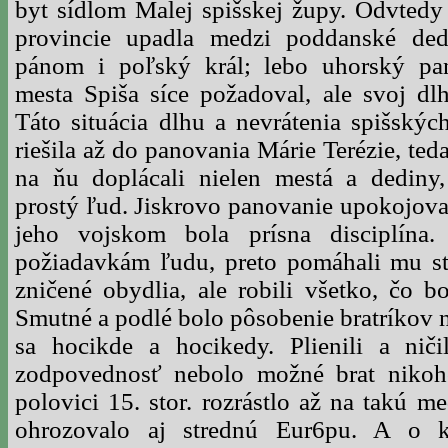
byt sídlom Malej spišskej župy. Odvtedy 
provincie upadla medzi poddanské ded
pánom i poľský král; lebo uhorský pa
mesta Spiša síce požadoval, ale svoj dl
Táto situácia dlhu a nevrátenia spišský
riešila až do panovania Márie Terézie, te
na ňu doplácali nielen mestá a dediny
prostý ľud. Jiskrovo panovanie upokojova
jeho vojskom bola prísna disciplína. 
požiadavkám ľudu, preto pomáhali mu st
zničené obydlia, ale robili všetko, čo b
Smutné a podlé bolo pôsobenie bratríkov n
sa hocikde a hocikedy. Plienili a nič
zodpovednosť nebolo možné brat nikoho
polovici 15. stor. rozrástlo až na takú m
ohrozovalo aj strednú Eur6pu. A o k