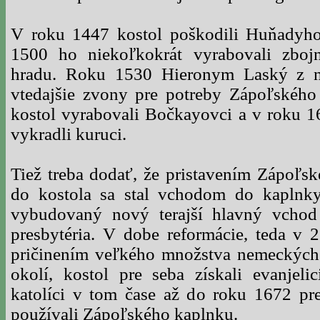
V roku 1447 kostol poškodili Huňadyho
1500 ho niekoľkokrát vyrabovali zboj
hradu. Roku 1530 Hieronym Laský z n
vtedajšie zvony pre potreby Zápoľskéh
kostol vyrabovali Bočkayovci a v roku 16
vykradli kuruci.
Tiež treba dodať, že pristavením Zápoľs
do kostola sa stal vchodom do kaplnky
vybudovaný nový terajší hlavný vcho
presbytéria. V dobe reformácie, teda v 2.
pričinením veľkého množstva nemeckých
okolí, kostol pre seba získali evanjelic
katolíci v tom čase až do roku 1672 pr
používali Zápoľského kaplnku.