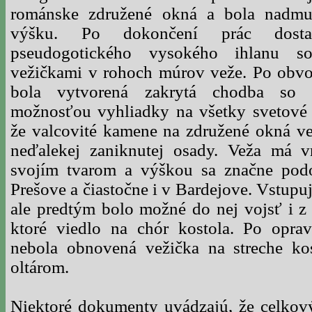
románske združené okná a bola nadmur
výšku. Po dokončení prác dosta
pseudogotického vysokého ihlanu so
vežičkami v rohoch múrov veže. Po obvo
bola vytvorená zakrytá chodba so
možnosťou vyhliadky na všetky svetové s
že valcovité kamene na združené okná ve
neďalekej zaniknutej osady. Veža má 
svojím tvarom a výškou sa značne podo
Prešove a čiastočne i v Bardejove. Vstupu
ale predtým bolo možné do nej vojsť i z 
ktoré viedlo na chór kostola. Po opra
nebola obnovená vežička na streche ko
oltárom.
Niektoré dokumenty uvádzajú, že celkov