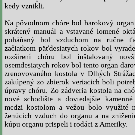
kedy vznikli.
Na pôvodnom chóre bol barokový organ a
skrátený manuál a vstavané lomené oktáv
poháňaný bol vzduchom na ručne ť
začiatkom päťdesiatych rokov bol vyrade
rozšírení chóru bol inštalovaný nov
osemdesiatych rokov bol tento organ daro
zrenovovaného kostola v Dlhých Stráža
zakúpený zo zbierok veriacich boli potre
úpravy chóru. Zo zádveria kostola na ch
nové schodište a dovtedajšie kamenné
medzi kostolom a vežou bolo využité n
ženúcich vzduch do organu a na zníženie
kúpu organu prispeli i rodáci z Ameriky.