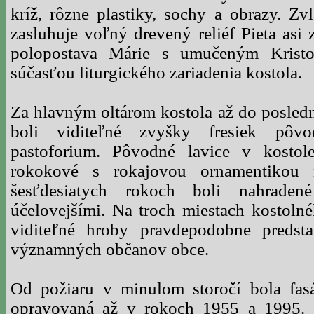
kríž, rôzne plastiky, sochy a obrazy. Zv
zasluhuje voľný drevený reliéf Pieta asi z
polopostava Márie s umučeným Kristo
súčasťou liturgického zariadenia kostola.
Za hlavným oltárom kostola až do posled
boli viditeľné zvyšky fresiek pôv
pastoforium. Pôvodné lavice v kostole
rokokové s rokajovou ornamentikou 
šesťdesiatych rokoch boli nahraden
účelovejšími. Na troch miestach kostoln
viditeľné hroby pravdepodobne predsta
významných občanov obce.
Od požiaru v minulom storočí bola fas
opravovaná až v rokoch 1955 a 1995.