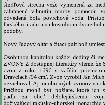
šindľová strecha veže vymenená za med
zabránené vlhnutiu múrov pomocou ve
odvedená bola povrchová voda. Prístup
farského úradu a na kostolnom dvore bol u
podoby.
Nový ľudový oltár a čítací pult boli umies
Osobitnou kapitolou každej dediny či 
ZVONY Z dostupnej literatúry vieme, že 
zvon z roku 1696 s väčším priemer
Dravciach /94 cm/. Zvon vyrobil Ján Micha
nezachoval. Aj mnoho iných zvonov na ok
Príčinou mohli byť požiare, ktoré ich z
padli za obeť delolejárskemu voj
dožívajúcej rakúsko-uhorskej monarchie v