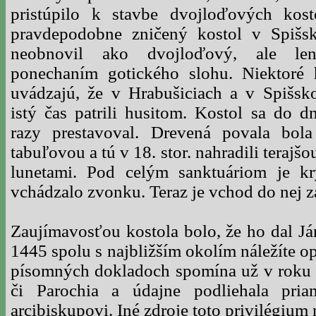
pristúpilo k stavbe dvojloďových kos
pravdepodobne zničený kostol v Spišs
neobnovil ako dvojloďový, ale le
ponechaním gotického slohu. Niektoré 
uvádzajú, že v Hrabušiciach a v Spišsk
istý čas patrili husitom. Kostol sa do 
razy prestavoval. Drevená povala bola
tabuľovou a tú v 18. stor. nahradili terajš
lunetami. Pod celým sanktuáriom je kr
vchádzalo zvonku. Teraz je vchod do nej 
Zaujímavosťou kostola bolo, že ho dal Já
1445 spolu s najbližším okolím náležíte o
písomných dokladoch spomína už v roku 
či Parochia a údajne podliehala pri
arcibiskupovi. Iné zdroje toto privilégium