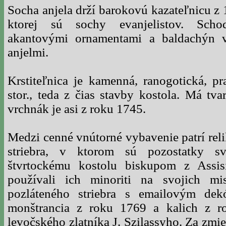
Socha anjela drží barokovú kazateľnicu z 
ktorej sú sochy evanjelistov. Scho
akantovými ornamentami a baldachýn 
anjelmi.
Krstiteľnica je kamenná, ranogotická, p
stor., teda z čias stavby kostola. Má tv
vrchnák je asi z roku 1745.
Medzi cenné vnútorné vybavenie patrí reli
striebra, v ktorom sú pozostatky sv
štvrtockému kostolu biskupom z Assis
používali ich minoriti na svojich mi
pozláteného striebra s emailovým de
monštrancia z roku 1769 a kalich z r
levočského zlatníka J. Szilassyho. Za zmi