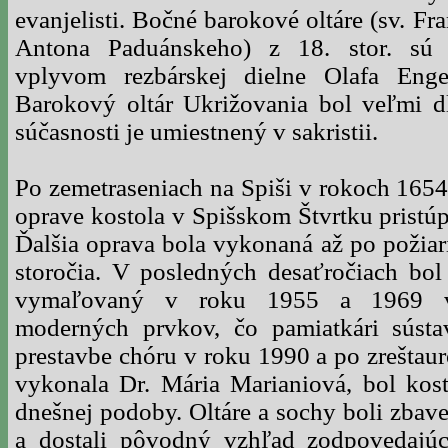
evanjelisti. Bočné barokové oltáre (sv. Fra
Antona Paduánskeho) z 18. stor. sú 
vplyvom rezbárskej dielne Olafa Eng
Barokový oltár Ukrižovania bol veľmi 
súčasnosti je umiestnený v sakristii.
Po zemetraseniach na Spiši v rokoch 1654
oprave kostola v Spišskom Štvrtku pristúp
Ďalšia oprava bola vykonaná až po požia
storočia. V posledných desaťročiach bol
vymaľovaný v roku 1955 a 1969 v
moderných prvkov, čo pamiatkári sústav
prestavbe chóru v roku 1990 a po zreštaur
vykonala Dr. Mária Marianiová, bol ko
dnešnej podoby. Oltáre a sochy boli zbav
a dostali pôvodný vzhľad zodpovedajúci