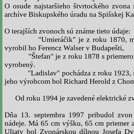
O osude najstaršieho štvrtockého zvona 
archíve Biskupského úradu na Spišskej Ka
O terajších zvonoch sú známe tieto údaje:
"Umieráčik" je z roku 1870, má 
vyrobil ho Ferencz Walser v Budapešti,
"Štefan" je z roku 1878 s priemerom 
vyrobený.
"Ladislav" pochádza z roku 1923, má
jeho výrobcom bol Richard Herold z Cho
Od roku 1994 je zavedené elektrické zv
Dňa 13. septembra 1997 pribudol zvo
nádeje. Má 65 cm výšku, 65 cm priemer 
Uliaty bol Zvonárskou dílnou Josefa D