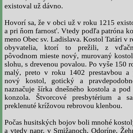
existoval už dávno.
Hovorí sa, že v obci už v roku 1215 exist
a pri ňom farnosť. Vtedy podľa patróna ko
meno Obec sv. Ladislava. Kostol Tatári v r
obyvatelia, ktorí to prežili, z vďačn
pôvodnom mieste nový, murovaný kostol
slohu, s drevenou povalou. Po vyše 150 r
malý, preto v roku 1402 prestavbou a 
nový kostol, gotický a pravdepodobn
naznačuje šírka dnešného kostola a po
konzola. Štvorcové presbytérium a sak
preklenuté krížovou rebrovou klenbou.
Počas husitských bojov boli mnohé kostol
a vtedy napr. v Smižanoch, Odoríne, Žehr