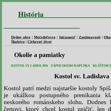
Histó
|
|
|
|
Dejiny obce
Mečedeľovce
Súčasnosť
Zaujímavosti
Okol
|
Školstvo
Cirkevný život
Okolie a pamiatky
KOSTOL SV. LADISLAVA
ZÁPOĽSKÉHO KAPLNKA
KLÁŠTOR 
Kostol sv. Ladislava
Kostol patrí medzi najstaršie kostoly Spiš
je ukážkou postupného prenikania kl
neskorého románskeho slohu. Dodnes 
čertovi, ktorý chcel kostol zničiť, len 