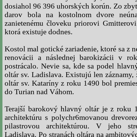
dosiahol 96 396 uhorských korún. Zo zbyt
darov bola na kostolnom dvore neún
zanietenému človeku priorovi Gmitterovi
ktorá existuje dodnes.
Kostol mal gotické zariadenie, ktoré sa z 
renovácii a následnej barokizácii v r
postrácalo. Nevie sa, kde sa podel hlav
oltár sv. Ladislava. Existujú len záznamy,
oltár sv. Kataríny z roku 1490 bol premi
do Turian nad Váhom.
Terajší barokový hlavný oltár je z roku
architektúru s polychr6movanou drevore
pilastrovou architektúrou. V jeho st
Ladislava. Po stranách oltára na ambitový