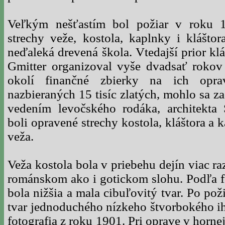
Veľkým nešťastím bol požiar v roku 1
strechy veže, kostola, kaplnky i klášto
neďaleká drevená škola. Vtedajší prior klá
Gmitter organizoval vyše dvadsať roko
okolí finančné zbierky na ich op
nazbieraných 15 tisíc zlatých, mohlo sa z
vedením levočského rodáka, architekta 
boli opravené strechy kostola, kláštora a
veža.
Veža kostola bola v priebehu dejín viac r
románskom ako i gotickom slohu. Podľa fot
bola nižšia a mala cibuľovitý tvar. Po pož
tvar jednoduchého nízkeho štvorbokého ih
fotografia z roku 1901. Pri oprave v hornej