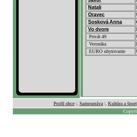
Profil obce
:.
Samospráva
:.
Kultúra a šport
Copyri