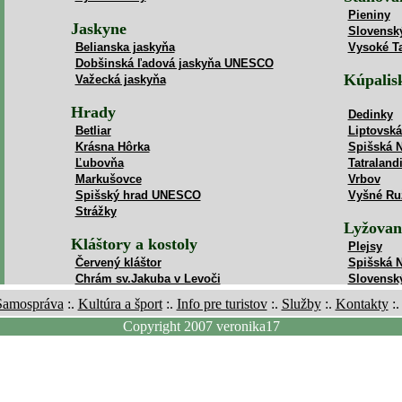
Samospráva
:.
Kultúra a šport
:.
Info pre turistov
:.
Služby
:.
Kontakty
:
Copyright 2007 veronika17