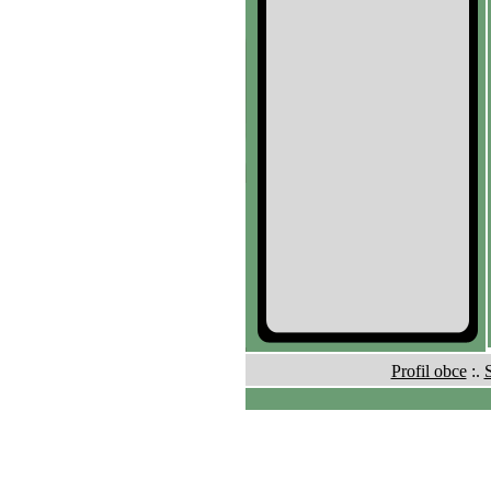
Profil obce
:.