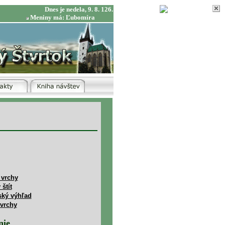
Dnes je nedela, 9. 8. 126.
Meniny má: Ľubomíra