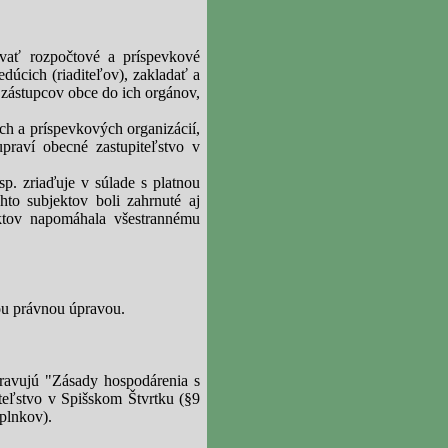
ovať rozpočtové a príspevkové
dúcich (riaditeľov), zakladať a
 zástupcov obce do ich orgánov,
ch a príspevkových organizácií,
praví obecné zastupiteľstvo v
p. zriaďuje v súlade s platnou
to subjektov boli zahrnuté aj
ektov napomáhala všestrannému
ou právnou úpravou.
ravujú "Zásady hospodárenia s
iteľstvo v Spišskom Štvrtku (§9
plnkov).