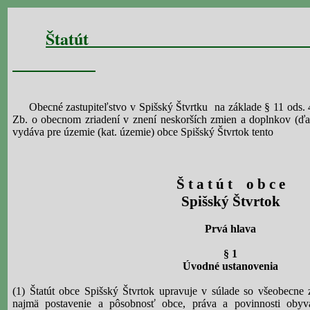
Šta
Obecné zastupiteľstvo v Spišský Štvrtku
na základe § 11 ods.
Zb. o obecnom zriadení v znení neskorších zmien a doplnkov (ďal
vydáva pre územie (kat. územie) obce Spišský Štvrtok tento
Š t a t ú t
o b c e
Spišský Štvrtok
Prvá hlava
§ 1
Úvodné ustanovenia
(1) Štatút obce Spišský Štvrtok upravuje v súlade so všeobecne
najmä postavenie a pôsobnosť obce, práva a povinnosti obyv