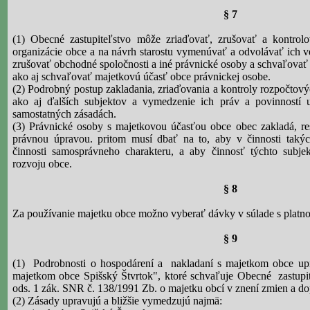
§ 7
(1) Obecné zastupiteľstvo môže zriaďovať, zrušovať a kontrol
organizácie obce a na návrh starostu vymenúvať a odvolávať ich ve
zrušovať obchodné spoločnosti a iné právnické osoby a schvaľovať
ako aj schvaľovať majetkovú účasť obce právnickej osobe.
(2) Podrobný postup zakladania, zriaďovania a kontroly rozpočtový
ako aj ďalších subjektov a vymedzenie ich práv a povinností u
samostatných zásadách.
(3) Právnické osoby s majetkovou účasťou obce obec zakladá, res
právnou úpravou. pritom musí dbať na to, aby v činnosti takých
činnosti samosprávneho charakteru, a aby činnosť týchto subj
rozvoju obce.
§ 8
Za používanie majetku obce možno vyberať dávky v súlade s platn
§ 9
(1)
Podrobnosti o hospodárení a
nakladaní s majetkom obce up
majetkom obce Spišský Štvrtok", ktoré schvaľuje Obecné
zastup
ods. 1 zák. SNR č. 138/1991 Zb. o majetku obcí v znení zmien a do
(2) Zásady upravujú a bližšie vymedzujú najmä: