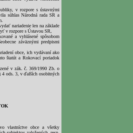
ubliky, v rozpore s ústavnými
ila súhlas Národná rada SR a
m.
vydať nariadenie len na základe
yť v rozpore s Ústavou SR,
ikované a vyhlásené spôsobom
šeobecne záväznými predpismi
ariadení obce, ich vydávaní ako
nto štatút a Rokovací poriadok
zené v zák. č. 369/1990 Zb. o
 4 ods. 3, v ďalších osobitných
TOK
vo vlastníctve obce a všetky
ch subjektov založených, resp.