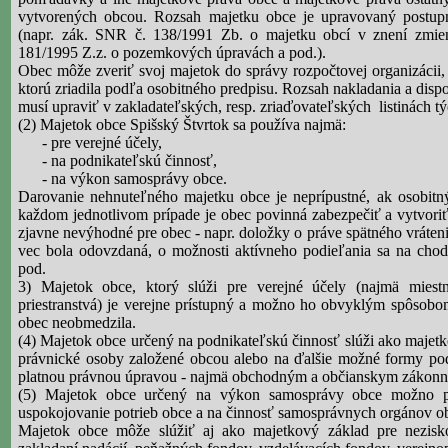
vytvorených obcou. Rozsah majetku obce je upravovaný postup
(napr. zák. SNR č. 138/1991 Zb. o majetku obcí v znení zmi
181/1995
Z.z
. o pozemkových úpravách a pod.).
Obec môže zveriť svoj majetok do správy rozpočtovej organizácii, 
ktorú zriadila podľa osobitného predpisu. Rozsah nakladania a dis
musí upraviť v zakladateľských, resp. zriaďovateľských
listinách t
(2) Majetok obce Spišský Štvrtok sa používa najmä:
- pre verejné účely,
- na podnikateľskú činnosť,
- na výkon samosprávy obce.
Darovanie nehnuteľného majetku obce je neprípustné, ak osobitn
každom jednotlivom prípade je obec povinná zabezpečiť a vytvori
zjavne nevýhodné pre obec - napr. doložky o práve spätného vráten
vec bola odovzdaná, o možnosti aktívneho podieľania sa na chode
pod.
3) Majetok obce, ktorý slúži pre verejné účely (najmä miest
priestranstvá) je verejne prístupný a možno ho obvyklým spôsobo
obec neobmedzila.
(4) Majetok obce určený na podnikateľskú činnosť slúži ako majetk
právnické osoby založené obcou alebo na ďalšie možné formy podn
platnou právnou úpravou - najmä obchodným a občianskym zákon
(5) Majetok obce určený na výkon samosprávy obce možno p
uspokojovanie potrieb obce a na činnosť samosprávnych orgánov o
Majetok obce môže slúžiť aj ako majetkový základ pre nezisko