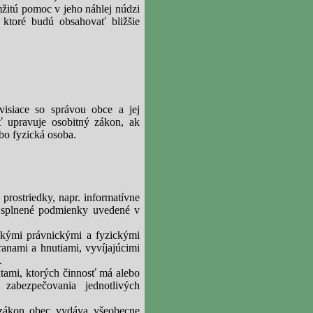
žitú pomoc v jeho náhlej núdzi
ktoré budú obsahovať bližšie
isiace so správou obce a jej
sť upravuje osobitný zákon, ak
bo fyzická osoba.
prostriedky, napr. informatívne
yť splnené podmienky uvedené v
skými právnickými a fyzickými
ranami a hnutiami, vyvíjajúcimi
.
ktami
, ktorých činnosť má alebo
bezpečovania jednotlivých
 zákon obec vydáva všeobecne