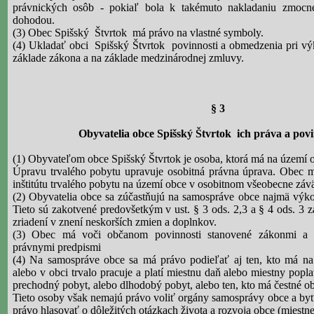
právnických osôb - pokiaľ bola k takémuto nakladaniu zmocn
dohodou.
(3) Obec Spišský
Štvrtok
má právo na vlastné symboly.
(4) Ukladať obci
Spišský Štvrtok
povinnosti a obmedzenia pri v
základe zákona a na základe medzinárodnej zmluvy.
§ 3
Obyvatelia obce Spišský Štvrtok
ich práva a povi
(1) Obyvateľom obce Spišský Štvrtok je osoba, ktorá má na území o
Úpravu trvalého pobytu upravuje osobitná právna úprava. Obec m
inštitútu trvalého pobytu na území obce v osobitnom všeobecne záv
(2) Obyvatelia obce sa zúčastňujú na samospráve obce najmä výko
Tieto sú zakotvené predovšetkým v
ust
. § 3 ods.
2,3 a
§ 4 ods. 3 z
zriadení v znení neskorších zmien a doplnkov.
(3) Obec má voči občanom povinnosti stanovené zákonmi a 
právnymi predpismi
(4) Na samospráve obce sa má právo podieľať aj ten, kto má na
alebo v obci trvalo pracuje a platí miestnu daň alebo miestny popla
prechodný pobyt, alebo dlhodobý pobyt, alebo ten, kto má čestné o
Tieto osoby však nemajú právo voliť orgány samosprávy obce a byť
právo hlasovať o dôležitých otázkach života a rozvoja obce (miestn