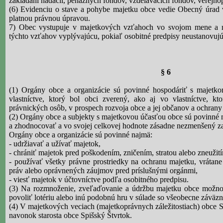
zakladaní nadácií, peňažných fondov, vzdelávacích fondov, verejn
(6) Evidenciu o stave a pohybe majetku obce vedie Obecný úrad 
platnou právnou úpravou.
7) Obec vystupuje v majetkových vzťahoch vo svojom mene a 
týchto vzťahov vyplývajúcu, pokiaľ osobitné predpisy neustanovujú
§ 6
(1) Orgány obce a organizácie sú povinné hospodáriť s majetk
vlastníctve, ktorý bol obci zverený, ako aj vo vlastníctve, kt
právnických osôb, v prospech rozvoja obce a jej občanov a ochrany 
(2) Orgány obce a subjekty s majetkovou účasťou obce sú povinné
a zhodnocovať a vo svojej celkovej hodnote zásadne nezmenšený z
Orgány obce a organizácie sú povinné najmä:
- udržiavať a užívať majetok,
- chrániť majetok pred poškodením, zničením, stratou alebo zneužit
- používať všetky právne prostriedky na ochranu majetku, vrátane
práv alebo oprávnených záujmov pred príslušnými orgánmi,
- viesť majetok v účtovníctve podľa osobitného predpisu.
(3) Na rozmnoženie, zveľaďovanie a údržbu majetku obce možno
povoliť lotériu alebo inú podobnú hru v súlade so všeobecne záväz
(4) V majetkových veciach (
majetkoprávnych
záležitostiach) obce 
navonok starosta obce Spišský Štvrtok.