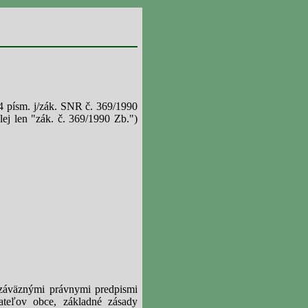
tút
 4 písm. j/zák. SNR č. 369/1990
ej len "zák. č. 369/1990 Zb.")
 záväznými právnymi predpismi
ateľov obce, základné zásady