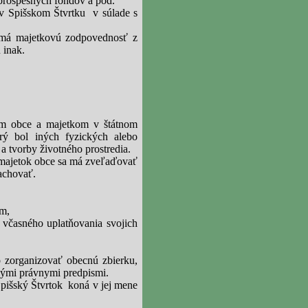
oprospešných fondov a pod.
v Spišskom Štvrtku
v súlade s
má majetkovú zodpovednosť z
 inak.
om obce a majetkom v štátnom
orý bol iných fyzických alebo
a tvorby životného prostredia.
 majetok obce sa má zveľaďovať
achovať.
ím,
 včasného uplatňovania svojich
 zorganizovať obecnú zbierku,
nými právnymi predpismi.
Spišský Štvrtok
koná v jej mene