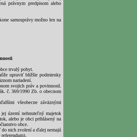
ená právnym predpisom alebo
ýkone samosprávy možno len na
nnosti
bce trvalý pobyt.
ôže upraviť bližšie podmienky
äznom nariadení.
nom svojich práv a povinností.
ák. č. 369/1990 Zb. o obecnom
ďalšími všeobecne záväznými
 jej území nehnuteľný majetok
tok, alebo je obci prihlásený na
bčianstvo obce.
 do nich zvolení a ďalej nemajú
e referendum).