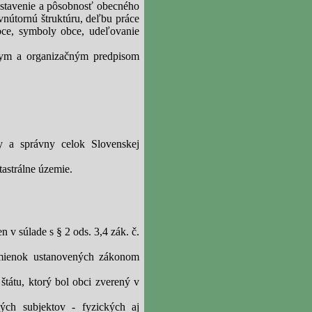
ostavenie a pôsobnosť obecného
 vnútornú štruktúru, deľbu práce
obce, symboly obce, udeľovanie
nym a organizačným predpisom
 a správny celok Slovenskej
tastrálne územie.
 v súlade s § 2 ods. 3,4 zák. č.
dmienok ustanovených zákonom
štátu, ktorý bol obci zverený v
ých subjektov - fyzických aj