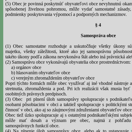
(5) Obec je povinná poskytnúť obyvateľovi obce nevyhnutnú okam
spôsobenej živelnou pohromou, môže vydať samostatné zásady, 
podmienky poskytovania výpomocí a podporných mechanizmov.
§ 4
Samospráva obce
(1) Obec samostatne rozhoduje a uskutočňuje všetky úkony súv
majetku, všetky záležitosti, ktoré ako jej samosprávnu pôsobno
takéto úkony podľa zákona nevykonáva štát alebo iná právnická ale
(2) Samosprávu obce vykonávajú obyvatelia obce prostredníctvom:
a) orgánov obce
b) hlasovaním obyvateľov obce
c) verejným zhromaždením obyvateľov obce
Popri týchto formách môže obec využívať aj iné vhodné nástroje a 
stretnutia, zhromaždenia a pod. Pri ich realizácii však musia b
osobitných právnych predpisoch.
(3) Obec
pri plnení úloh samosprávy spolupracuje s podnikateľ
osobami pôsobiacimi v obci a taktiež spolupracuje s politickými st
činnosť v obci, ako aj so záujmovými združeniami obyvateľov obce
Obec tiež úzko spolupracuje aj s ostatnými podnikateľskými
subje
môže mať dosah a význam pre obec, najmä z pohľadu za
samosprávnych funkcií obce.
(4) Na plnenie úloh samosprávy obce, alebo ak to ustanovuje