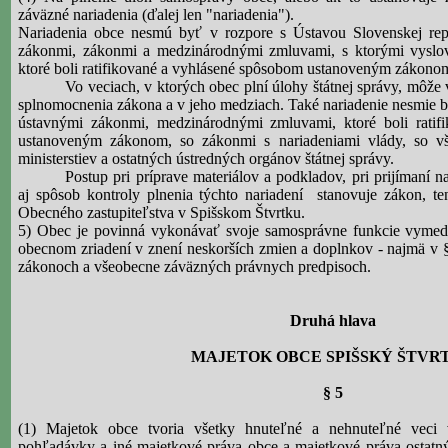
záväzné nariadenia (ďalej len "nariadenia").
Nariadenia obce nesmú byť v rozpore s Ústavou Slovenskej rep
zákonmi, zákonmi a medzinárodnými zmluvami, s ktorými vyslov
ktoré boli ratifikované a vyhlásené spôsobom ustanoveným zákono
Vo veciach, v ktorých obec plní úlohy štátnej správy, môže 
splnomocnenia zákona a v jeho medziach. Také nariadenie nesmie b
ústavnými zákonmi, medzinárodnými zmluvami, ktoré boli ratif
ustanoveným zákonom, so zákonmi s nariadeniami vlády, so v
ministerstiev a ostatných ústredných orgánov štátnej správy.
Postup pri príprave materiálov a podkladov, pri prijímaní n
aj spôsob kontroly plnenia týchto nariadení
stanovuje zákon, te
Obecného zastupiteľstva v Spišskom Štvrtku.
5) Obec je povinná vykonávať svoje samosprávne funkcie vymed
obecnom zriadení v znení neskorších zmien a doplnkov - najmä v §
zákonoch a všeobecne záväzných právnych predpisoch.
Druhá hlava
MAJETOK OBCE SPIŠSKÝ ŠTVR
§ 5
(1) Majetok obce tvoria všetky hnuteľné a nehnuteľné veci 
pohľadávky a iné majetkové práva obce a majetkové práva ostatný