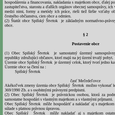
hospodárenia a financovania, nakladania s majetkom obce, ďalej p
zastupiteľstva, starostu a ďalších orgánov obecnej samosprávy, ich
medzi nimi, formy a metódy ich práce, rieši tiež širšie vzťahy 
čestného občianstva, cien obce a odmien.
(2) Štatút obce Spišský Štvrtok
je základným normatívno-práv
obce.
§ 2
Postavenie obce
(1) Obec Spišský Štvrtok
je samostatný územný samosprávny
republiky združujúci občanov, ktorí majú na jej území trvalý pobyt.
Územie obce Spišský Štvrtok
je územný celok, ktorý tvorí jedno ka
Územie obce sa člení na :
Spišský Štvrtok
časť
Mečedeľovce
Akékoľvek zmeny územia obce Spišský
Štvrtok
možno vykonať len
369/1990 Zb. a s osobitnými právnymi predpismi.
(2) Obec Spišský Štvrtok
je právnickou osobou, ktorá za po
samostatne hospodári s vlastným majetkom a s vlastnými príjmami.
Obec Spišský Štvrtok
môže hospodáriť a nakladať aj s majetkom 
súlade s platnou právnou úpravou.
Obec Spišský
Štvrtok
môže nakladať aj s majetkom ostatn