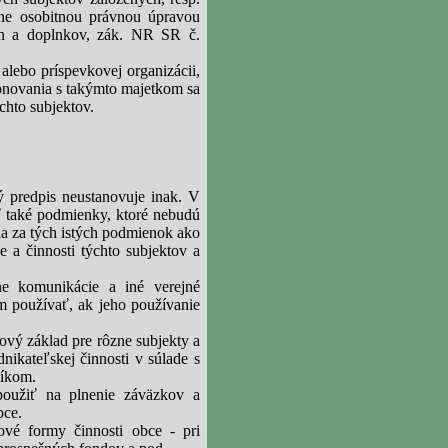
ne osobitnou právnou úpravou
en a doplnkov, zák. NR SR č.
alebo príspevkovej organizácii,
ponovania s takýmto majetkom sa
ýchto subjektov.
ý predpis neustanovuje inak. V
ť také podmienky, ktoré nebudú
ia za tých istých podmienok ako
 a činnosti týchto subjektov a
ne komunikácie a iné verejné
m používať, ak jeho používanie
ový základ pre rôzne subjekty a
ikateľskej činnosti v súlade s
níkom.
oužiť na plnenie záväzkov a
bce.
vé formy činnosti obce - pri